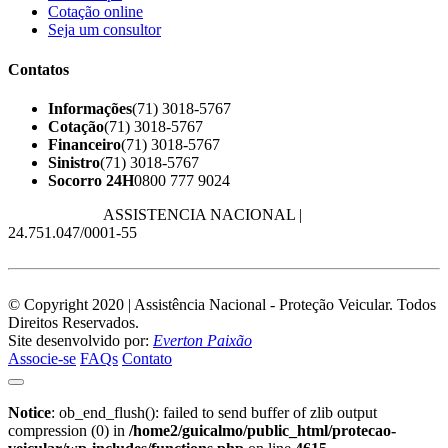
Cotação online
Seja um consultor
Contatos
Informações
(71) 3018-5767
Cotação
(71) 3018-5767
Financeiro
(71) 3018-5767
Sinistro
(71) 3018-5767
Socorro 24H
0800 777 9024
Razão Social:
ASSISTENCIA NACIONAL |
CNPJ:
24.751.047/0001-55
© Copyright 2020 | Assistência Nacional - Proteção Veicular. Todos
Direitos Reservados.
Site desenvolvido por:
Everton Paixão
Associe-se
FAQs
Contato
Notice
: ob_end_flush(): failed to send buffer of zlib output
compression (0) in
/home2/guicalmo/public_html/protecao-