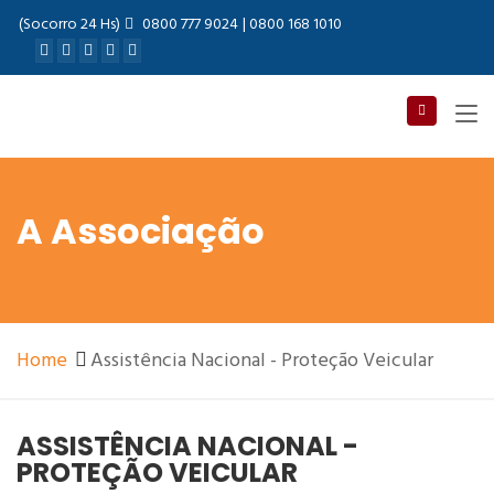
(Socorro 24 Hs)
0800 777 9024
| 0800 168 1010
A Associação
ssar
brar
ha
Home
Assistência Nacional - Proteção Veicular
ASSISTÊNCIA NACIONAL -
PROTEÇÃO VEICULAR