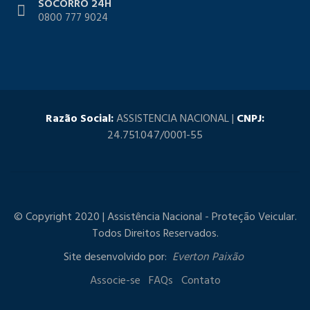
SOCORRO 24H
0800 777 9024
Razão Social:
ASSISTENCIA NACIONAL |
CNPJ:
24.751.047/0001-55
© Copyright 2020 | Assistência Nacional - Proteção Veicular.
Todos Direitos Reservados.
Site desenvolvido por:
Everton Paixão
Associe-se
FAQs
Contato
Notice
: ob_end_flush(): failed to send buffer of zlib output